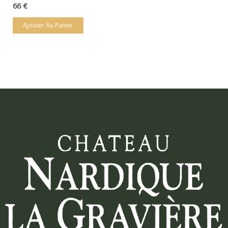
66
€
Ajouter Au Panier