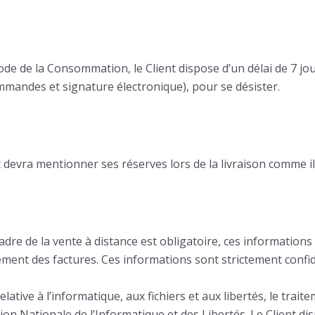
de de la Consommation, le Client dispose d’un délai de 7 jo
mmandes et signature électronique), pour se désister.
t devra mentionner ses réserves lors de la livraison comme il
dre de la vente à distance est obligatoire, ces informations
ement des factures. Ces informations sont strictement confid
lative à l’informatique, aux fichiers et aux libertés, le trai
ion Nationale de l’Informatique et des Libertés. Le Client dis