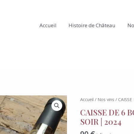
Accueil
Histoire de Château
No
quantité
Accueil
/
Nos vins
/ CAISSE
de
CAISSE DE 6 
CAISSE
SOIR | 2024
DE
6
90
€