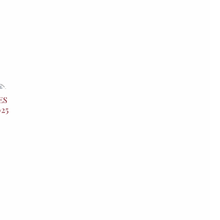
ES
25