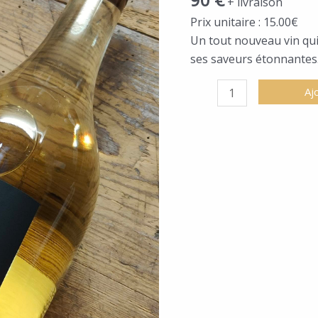
+ livraison
BOUTEILLES
Prix unitaire : 15.00€
PREMIER
Un tout nouveau vin qui
SOIR
ses saveurs étonnantes
|
2024
Aj