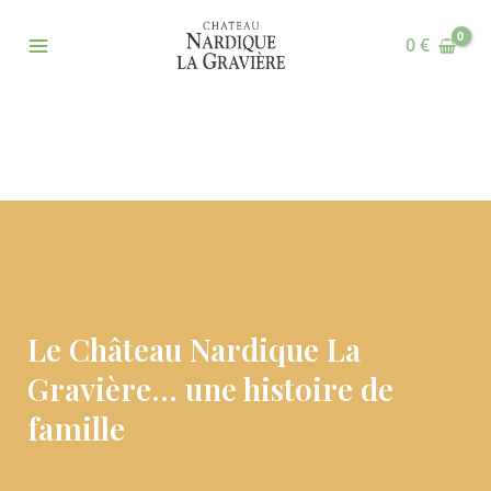
Aller
Main
au
0
€
Menu
contenu
Le Château Nardique La
Gravière… une histoire de
famille