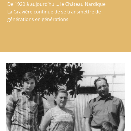
De 1920 à aujourd’hui… le Château Nardique
La Gravière continue de se transmettre de
générations en générations.