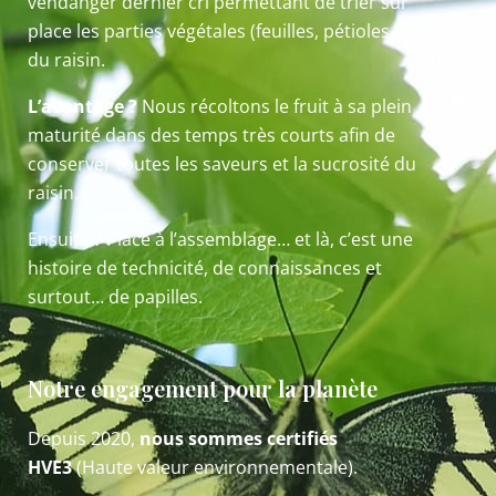
vendanger dernier cri permettant de trier sur
place les parties végétales (feuilles, pétioles…)
du raisin.
L’avantage ?
Nous récoltons le fruit à sa plein
maturité dans des temps très courts afin de
conserver toutes les saveurs et la sucrosité du
raisin.
Ensuite ? Place à l’assemblage… et là, c’est une
histoire de technicité, de connaissances et
surtout… de papilles.
Notre engagement pour la planète
Depuis 2020,
nous sommes certifiés
HVE3
(Haute valeur environnementale).