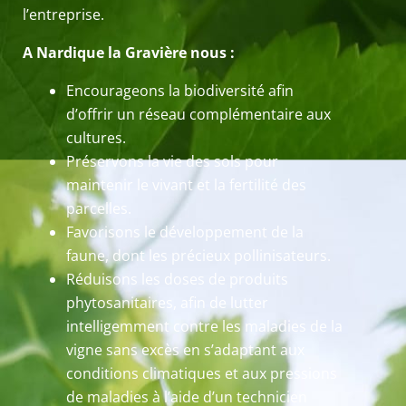
l’entreprise.
A Nardique la Gravière nous :
Encourageons la biodiversité afin
d’offrir un réseau complémentaire aux
cultures.
Préservons la vie des sols pour
maintenir le vivant et la fertilité des
parcelles.
Favorisons le développement de la
faune, dont les précieux pollinisateurs.
Réduisons les doses de produits
phytosanitaires, afin de lutter
intelligemment contre les maladies de la
vigne sans excès en s’adaptant aux
conditions climatiques et aux pressions
de maladies à l’aide d’un technicien