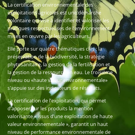
La certification environnementale des
exploitations agricoles est une démarche
volontaire qui vise à identifier et valoriser les
pratiques respectueuses de l’environnement
mises en œuvre par les agriculteurs.
Elle porte sur quatre thématiques clés : la
préservation de la biodiversité, la stratégie
phytosanitaire, la gestion de la fertilisation et
la gestion de la ressource en eau. Le troisième
niveau ou «haute valeur environnementale»
s’appuie sur des indicateurs de résultats.
La certification de l’exploitation, qui permet
d’apposer sur les produits la mention
valorisante « issus d’une exploitation de haute
valeur environnementale », garantit un haut
niveau de performance environnementale de