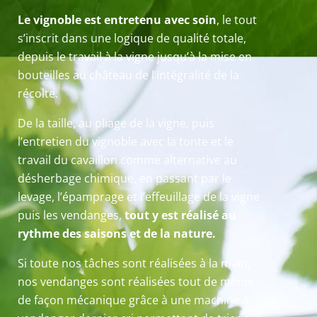
Le vignoble est entretenu avec soin
, le tout
s’inscrit dans une logique de qualité totale,
depuis le travail à la vigne jusqu’à la mise en
bouteilles au château de l’intégralité de la
récolte.
De la taille, au pliage de la vigne, puis
l’entretien du vignoble avec la tonte et le
travail du cavaillon comme alternative au
désherbage chimique, en passant par le
levage, l’épamprage et l’effeuillage de la vigne
puis les vendanges,
tout y est réalisé au
rythme des saisons et de la nature.
Si toute nos tâches sont réalisées à la main,
nos vendanges sont réalisées tout de même
de façon mécanique grâce à une machine à