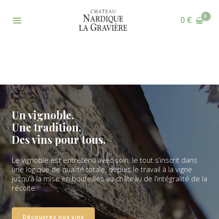
Aller
Main
au
0
€
Menu
contenu
Un vignoble.
Une tradition.
Des vins pour tous.
Le vignoble est entretenu avec soin, le tout s’inscrit dans
une logique de qualité totale, depuis le travail à la vigne
jusqu’à la mise en bouteilles au château de l’intégralité de la
récolte.
Découvrez nos vins